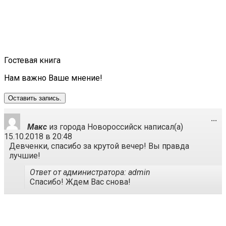
Гостевая книга
Нам важно Ваше мнение!
П
...
Макс
из города
Новороссийск
написал(а)
эт
15.10.2018
в
20:48
м
Девченки, спасибо за крутой вечер! Вы правда
в
лучшие!
др
со
Ответ от администратора: admin
Спасибо! Ждем Вас снова!