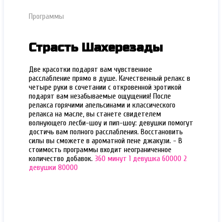
Программы
Страсть Шахерезады
Две красотки подарят вам чувственное
расслабление прямо в душе. Качественный релакс в
четыре руки в сочетании с откровенной эротикой
подарят вам незабываемые ощущения! После
релакса горячими апельсинами и классического
релакса на масле, вы станете свидетелем
волнующего лесби-шоу и пип-шоу: девушки помогут
достичь вам полного расслабления. Восстановить
силы вы сможете в ароматной пене джакузи. - В
стоимость программы входит неограниченное
количество добавок.
360 минут
1 девушка 60000
2
девушки 80000