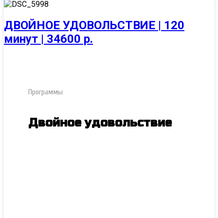
ДВОЙНОЕ УДОВОЛЬСТВИЕ | 120
минут | 34600 р.
Программы
Двойное удовольствие
Достичь расслабления после тяжелых
трудовых будней можно различными
способами, а одним из самых
незабываемых и приятных - эстетический
релакс, выполненный сразу двумя
прекрасными мастерицами. Девушки
подготовили для Вас чувственную
программу, наполненную лаской и