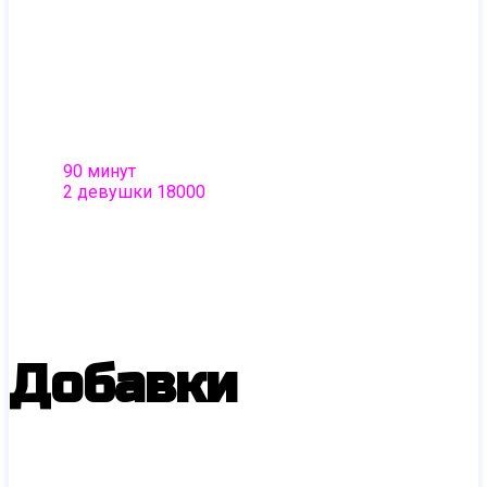
Программа для пар, которые желают
разнообразить свою интимную жизнь.
Выполняется двумя девушками. Две
нимфы доведут Вас с партнером до
полного рассдабления, в конце программы
деликатно оставят вас наедине.
Шампанское и фрукты в подарок!
90 минут
2 девушки 18000
Добавки