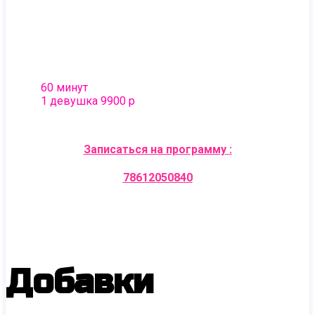
теле подарит чувственное расслабление!
- И в завершении программы девушка
выполнит шикарный классический релакс
всего тела
60 минут
1 девушка 9900 р
Записаться на программу
:
78612050840
Добавки