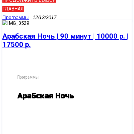
ПРОДОЛЖИТЬ ВЫБОР
ГЛАВНАЯ
Программы
-
12/12/2017
Арабская Ночь | 90 минут | 10000 р. |
17500 р.
Программы
Арабская Ночь
Царский релакс! Чувственные
прикосновения страстной девушки подарят
Вам незабываемое удовольствие. Затем
сильные руки Нимфы разомнут Ваше тело.
Девушка исполнит опьяняющий боди-