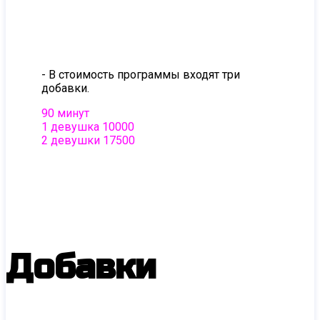
релакс. Выбрав две девушки- Вы получите
двойное удовольствие начиная с душа…
Вам безусловно понравятся ласки и релакс
в четыре руки.
- В стоимость программы входят три
добавки.
90 минут
1 девушка 10000
2 девушки 17500
Добавки