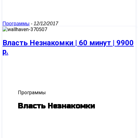
Программы
-
12/12/2017
Власть Незнакомки | 60 минут | 9900
р.
Программы
Власть Незнакомки
Возбуждающее холодное и горячее
дыхание на Вашей коже, скользящие еле
уловимые поцелуи и покусывания -
эстетический танец красотки на вашем