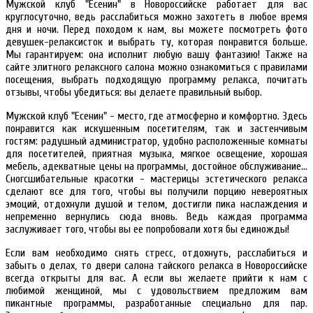
Мужской клуб "Есенин" в Новороссийске работает для вас
круглосуточно, ведь расслабиться можно захотеть в любое время
дня и ночи. Перед походом к нам, вы можете посмотреть фото
девушек-релаксисток и выбрать ту, которая понравится больше.
Мы гарантируем: она исполнит любую вашу фантазию! Также на
сайте элитного релаксного салона можно ознакомиться с правилами
посещения, выбрать подходящую программу релакса, почитать
отзывы, чтобы убедиться: вы делаете правильный выбор.
Мужской клуб "Есенин" - место, где атмосферно и комфортно. Здесь
понравится как искушенным посетителям, так и застенчивым
гостям: радушный администратор, удобно расположенные комнаты
для посетителей, приятная музыка, мягкое освещение, хорошая
мебель, адекватные цены на программы, достойное обслуживание…
Сногсшибательные красотки - мастерицы эстетического релакса
сделают все для того, чтобы вы получили порцию невероятных
эмоций, отдохнули душой и телом, достигли пика наслаждения и
непременно вернулись сюда вновь. Ведь каждая программа
заслуживает того, чтобы вы ее попробовали хотя бы единожды!
Если вам необходимо снять стресс, отдохнуть, расслабиться и
забыть о делах, то двери салона тайского релакса в Новороссийске
всегда открыты для вас. А если вы желаете прийти к нам с
любимой женщиной, мы с удовольствием предложим вам
пикантные программы, разработанные специально для пар.